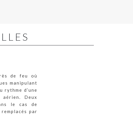
ELLES
grès de feu où
ques manipulant
au rythme d’une
t aérien. Deux
dans le cas de
t remplacés par